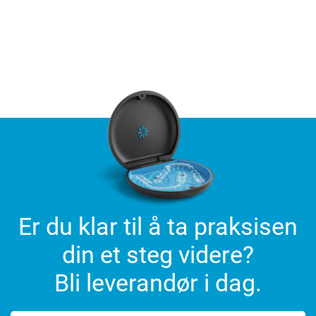
Er du klar til å ta praksisen
din et steg videre?
Bli leverandør i dag.