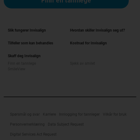
Finn en tannlege
Slik fungerer Invisalign
Hvordan skiller Invisalign seg ut?
Tilfeller som kan behandles
Kostnad for Invisalign
Skaff deg Invisalign
Finn en tannlege
Sjekk av smilet
SmileView
Spørsmål og svar
Karriere
Innlogging for tannleger
Vilkår for bruk
Personvernerklæring
Data Subject Request
Digital Services Act Request