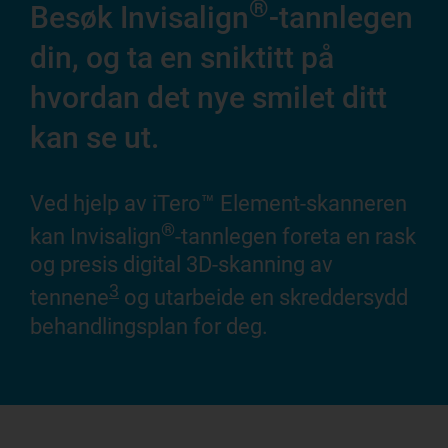
®
Be
Besøk Invisalign
-tannlegen
di
din, og ta en sniktitt på
hvordan det nye smilet ditt
Det
kan se ut.
Inv
reg
Ved hjelp av iTero™ Element-skanneren
spø
®
for
kan Invisalign
-tannlegen foreta en rask
og presis digital 3D-skanning av
3
tennene
og utarbeide en skreddersydd
behandlingsplan for deg.