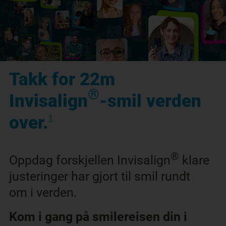
Takk for 22m
®
Invisalign
-smil verden
over.
1
®
Oppdag forskjellen Invisalign
klare
justeringer har gjort til smil rundt
om i verden.
Kom i gang på smilereisen din i