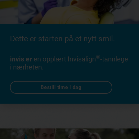
Dette er starten på et nytt smil.
®
invis er
en opplært Invisalign
-tannlege
i nærheten.
Bestill time i dag