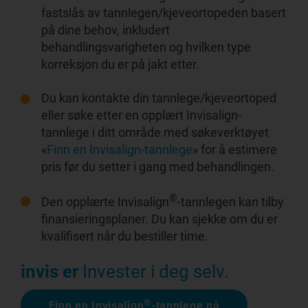
fastslås av tannlegen/kjeveortopeden basert
på dine behov, inkludert
behandlingsvarigheten og hvilken type
korreksjon du er på jakt etter.
Du kan kontakte din tannlege/kjeveortoped
eller søke etter en opplært Invisalign-
tannlege i ditt område med søkeverktøyet
«
Finn en Invisalign-tannlege
» for å estimere
pris før du setter i gang med behandlingen.
®
Den opplærte Invisalign
-tannlegen kan tilby
finansieringsplaner. Du kan sjekke om du er
kvalifisert når du bestiller time.
invis er
Invester i deg selv.
®
Finn en Invisalign
-tannlege nå