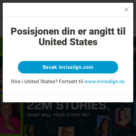
MENU
Posisjonen din er angitt til
Sjekk av smilet
Finn en tannlege
United States
Besøk invisalign.com
Ikke i United States?
Fortsett til
www.invisalign.no