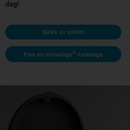
dag!
Sjekk av smilet
®
Finn en Invisalign
-tannlege