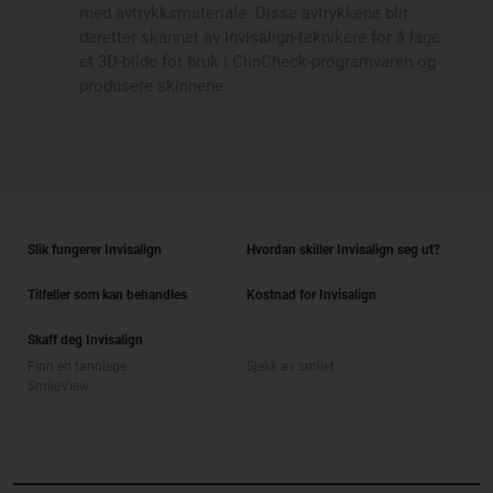
med avtrykksmateriale. Disse avtrykkene blir
deretter skannet av Invisalign-teknikere for å lage
et 3D-bilde for bruk i ClinCheck-programvaren og
produsere skinnene.
Slik fungerer Invisalign
Hvordan skiller Invisalign seg ut?
Tilfeller som kan behandles
Kostnad for Invisalign
Skaff deg Invisalign
Finn en tannlege
Sjekk av smilet
SmileView