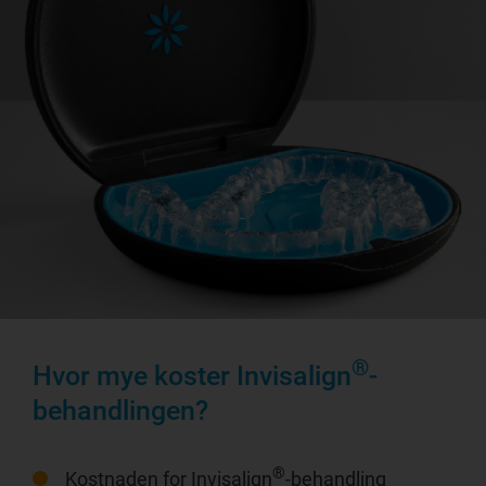
®
Hvor mye koster Invisalign
-
behandlingen?
®
Kostnaden for Invisalign
-behandling