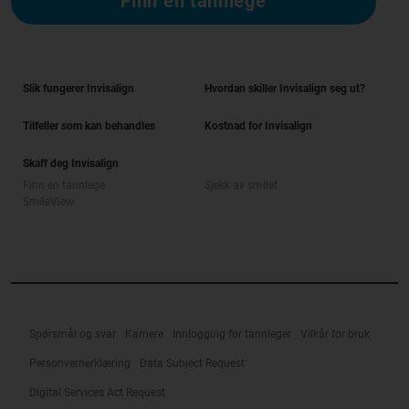
Finn en tannlege
Slik fungerer Invisalign
Hvordan skiller Invisalign seg ut?
Tilfeller som kan behandles
Kostnad for Invisalign
Skaff deg Invisalign
Finn en tannlege
Sjekk av smilet
SmileView
Spørsmål og svar
Karriere
Innlogging for tannleger
Vilkår for bruk
Personvernerklæring
Data Subject Request
Digital Services Act Request