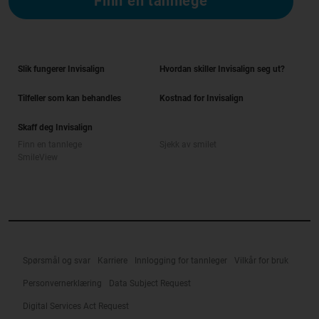
Finn en tannlege
Slik fungerer Invisalign
Hvordan skiller Invisalign seg ut?
Tilfeller som kan behandles
Kostnad for Invisalign
Skaff deg Invisalign
Finn en tannlege
Sjekk av smilet
SmileView
Spørsmål og svar
Karriere
Innlogging for tannleger
Vilkår for bruk
Personvernerklæring
Data Subject Request
Digital Services Act Request