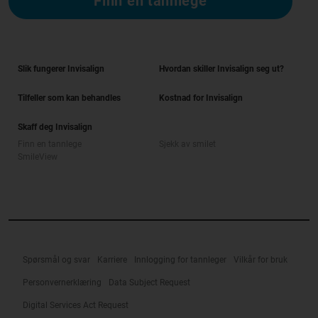
Finn en tannlege
Slik fungerer Invisalign
Hvordan skiller Invisalign seg ut?
Tilfeller som kan behandles
Kostnad for Invisalign
Skaff deg Invisalign
Finn en tannlege
Sjekk av smilet
SmileView
Spørsmål og svar
Karriere
Innlogging for tannleger
Vilkår for bruk
Personvernerklæring
Data Subject Request
Digital Services Act Request