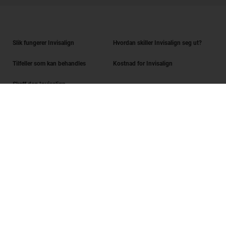
Slik fungerer Invisalign
Hvordan skiller Invisalign seg ut?
Tilfeller som kan behandles
Kostnad for Invisalign
Skaff deg Invisalign
Finn en tannlege
Sjekk av smilet
SmileView
Spørsmål og svar
Karriere
Innlogging for tannleger
Vilkår for bruk
Personvernerklæring
Data Subject Request
Digital Services Act Request