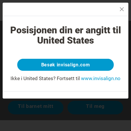
MENU
Posisjonen din er angitt til
Finn en erfaren tannlege
United States
nær deg.
Ukjent adresse eller flere adresser med samme navn.
Besøk invisalign.com
Ikke i United States?
Fortsett til
www.invisalign.no
Avansert søk
Til barnet mitt
Til meg