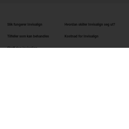
Slik fungerer Invisalign
Hvordan skiller Invisalign seg ut?
Tilfeller som kan behandles
Kostnad for Invisalign
Skaff deg Invisalign
Finn en tannlege
Sjekk av smilet
SmileView
Spørsmål og svar
Karriere
Innlogging for tannleger
Vilkår for bruk
Personvernerklæring
Data Subject Request
Digital Services Act Request