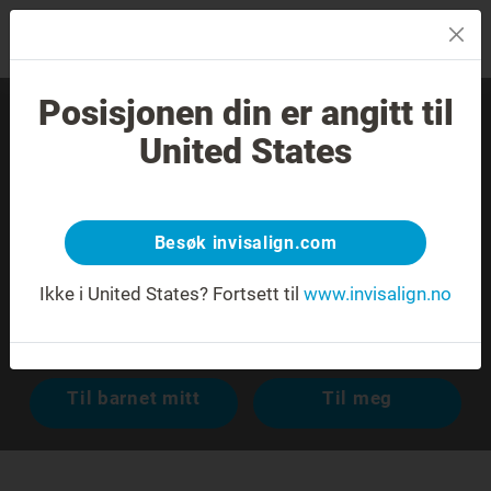
MENU
Posisjonen din er angitt til
Finn en erfaren tannlege
United States
nær deg.
Ukjent adresse eller flere adresser med samme navn.
Besøk invisalign.com
Ikke i United States?
Fortsett til
www.invisalign.no
Avansert søk
Til barnet mitt
Til meg