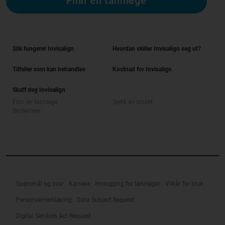
Finn en tannlege
Slik fungerer Invisalign
Hvordan skiller Invisalign seg ut?
Tilfeller som kan behandles
Kostnad for Invisalign
Skaff deg Invisalign
Finn en tannlege
Sjekk av smilet
SmileView
Spørsmål og svar
Karriere
Innlogging for tannleger
Vilkår for bruk
Personvernerklæring
Data Subject Request
Digital Services Act Request