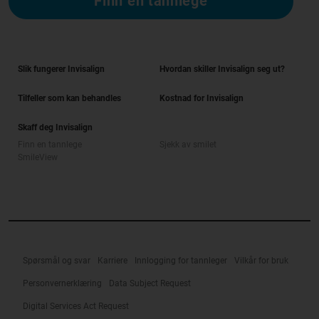
Finn en tannlege
Slik fungerer Invisalign
Hvordan skiller Invisalign seg ut?
Tilfeller som kan behandles
Kostnad for Invisalign
Skaff deg Invisalign
Finn en tannlege
Sjekk av smilet
SmileView
Spørsmål og svar
Karriere
Innlogging for tannleger
Vilkår for bruk
Personvernerklæring
Data Subject Request
Digital Services Act Request