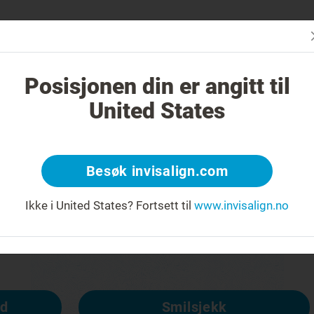
Er Invisalig
ler Invisalign seg ut?
Tilfeller som kan behandles
Kostna
Posisjonen din er angitt til
United States
Besøk invisalign.com
Ikke i United States?
Fortsett til
www.invisalign.no
lgjengelig, men følgende sider er tilgje
ad
Smilsjekk