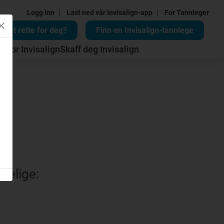
|
|
Logg Inn
Last ned vår Invisalign-app
For Tannleger
n det rette for deg?
Finn en Invisalign-tannlege
d for Invisalign
Skaff deg Invisalign
ngelige: