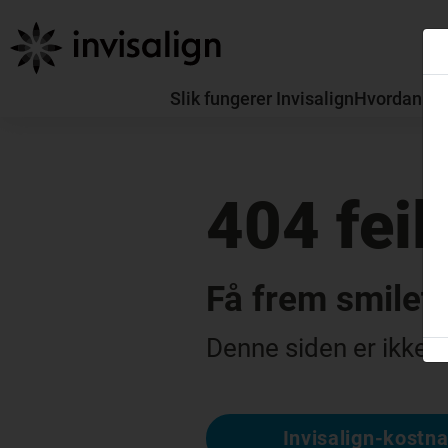
Slik fungerer Invisalign
Hvordan skil
404 feil
Få frem smilet
Denne siden er ikke ti
Invisalign-kostn