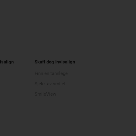
isalign
Skaff deg Invisalign
Finn en tannlege
Sjekk av smilet
SmileView