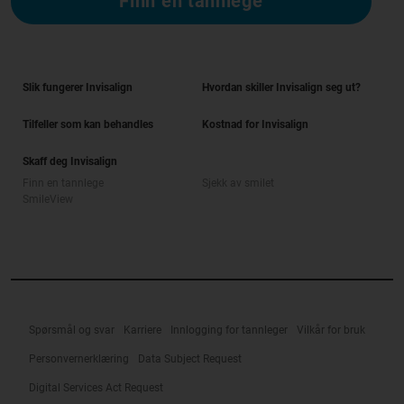
Finn en tannlege
Slik fungerer Invisalign
Hvordan skiller Invisalign seg ut?
Tilfeller som kan behandles
Kostnad for Invisalign
Skaff deg Invisalign
Finn en tannlege
Sjekk av smilet
SmileView
Spørsmål og svar
Karriere
Innlogging for tannleger
Vilkår for bruk
Personvernerklæring
Data Subject Request
Digital Services Act Request