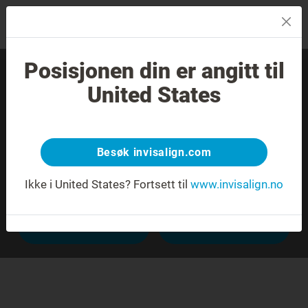
MENU
Posisjonen din er angitt til
Finn en erfaren tannlege
United States
nær deg.
Besøk invisalign.com
Ikke i United States?
Fortsett til
www.invisalign.no
Avansert søk
Til barnet mitt
Til meg