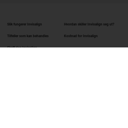
Slik fungerer Invisalign
Hvordan skiller Invisalign seg ut?
Tilfeller som kan behandles
Kostnad for Invisalign
Skaff deg Invisalign
Finn en tannlege
Sjekk av smilet
SmileView
Spørsmål og svar
Karriere
Innlogging for tannleger
Vilkår for bruk
Personvernerklæring
Data Subject Request
Digital Services Act Request