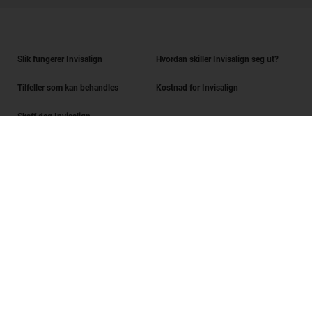
Slik fungerer Invisalign
Hvordan skiller Invisalign seg ut?
Tilfeller som kan behandles
Kostnad for Invisalign
Skaff deg Invisalign
Finn en tannlege
Sjekk av smilet
SmileView
Spørsmål og svar
Karriere
Innlogging for tannleger
Vilkår for bruk
Personvernerklæring
Data Subject Request
Digital Services Act Request