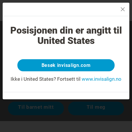
MENU
Posisjonen din er angitt til
Finn en erfaren tannlege
United States
nær deg.
Ukjent adresse eller flere adresser med samme navn.
Besøk invisalign.com
Ikke i United States?
Fortsett til
www.invisalign.no
Avansert søk
Til barnet mitt
Til meg