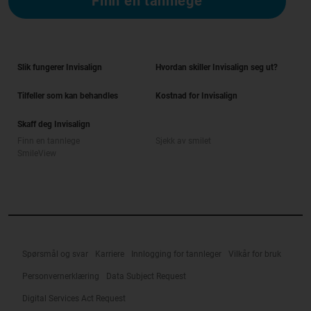
Finn en tannlege
Slik fungerer Invisalign
Hvordan skiller Invisalign seg ut?
Tilfeller som kan behandles
Kostnad for Invisalign
Skaff deg Invisalign
Finn en tannlege
Sjekk av smilet
SmileView
Spørsmål og svar
Karriere
Innlogging for tannleger
Vilkår for bruk
Personvernerklæring
Data Subject Request
Digital Services Act Request