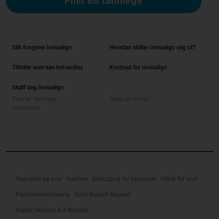
Finn en tannlege
Slik fungerer Invisalign
Hvordan skiller Invisalign seg ut?
Tilfeller som kan behandles
Kostnad for Invisalign
Skaff deg Invisalign
Finn en tannlege
Sjekk av smilet
SmileView
Spørsmål og svar
Karriere
Innlogging for tannleger
Vilkår for bruk
Personvernerklæring
Data Subject Request
Digital Services Act Request