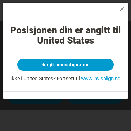
MENU
Posisjonen din er angitt til
Finn en erfaren tannlege
United States
nær deg.
Besøk invisalign.com
Ikke i United States?
Fortsett til
www.invisalign.no
Avansert søk
Til barnet mitt
Til meg