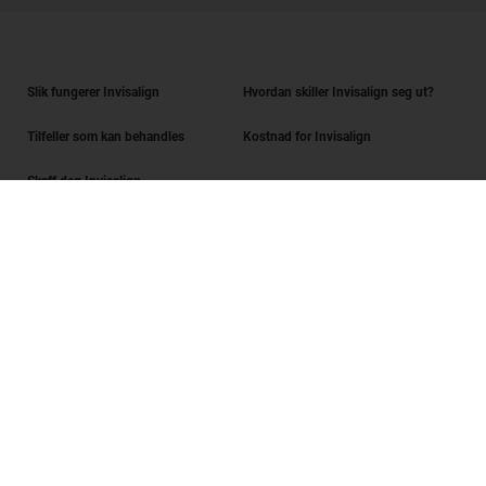
Slik fungerer Invisalign
Hvordan skiller Invisalign seg ut?
Tilfeller som kan behandles
Kostnad for Invisalign
Skaff deg Invisalign
Finn en tannlege
Sjekk av smilet
SmileView
Spørsmål og svar
Karriere
Innlogging for tannleger
Vilkår for bruk
Personvernerklæring
Data Subject Request
Digital Services Act Request