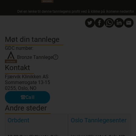
Del en lenke til denne tannlegens profil ved å klikke på ikonene nedenfor
Møt din tannlege
GDC number:
Bronze
Tannlege
?
Kontakt
Fjærvik Klinikken AS
Sommerrogate 13-15
0255, Oslo, NO
Call
Andre steder
Orbdent
Oslo Tannlegesenter