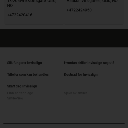
18-20 Øvre Slottsgate
,
Oslo
,
Haakon VII's gate 6
,
Oslo
,
NO
NO
+4722424950
+4722420416
Slik fungerer Invisalign
Hvordan skiller Invisalign seg ut?
Tilfeller som kan behandles
Kostnad for Invisalign
Skaff deg Invisalign
Finn en tannlege
Sjekk av smilet
SmileView