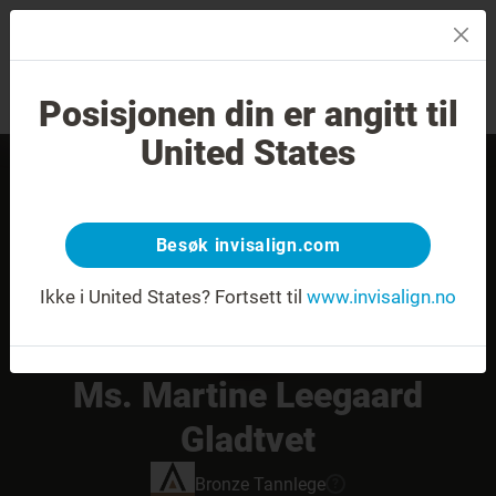
MENU
Posisjonen din er angitt til
Sjekk av smilet
Finn en tannlege
United States
Besøk invisalign.com
Ikke i United States?
Fortsett til
www.invisalign.no
Ms. Martine Leegaard
Gladtvet
Bronze
Tannlege
?