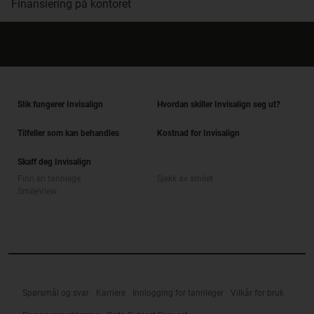
Finansiering på kontoret
Slik fungerer Invisalign
Hvordan skiller Invisalign seg ut?
Tilfeller som kan behandles
Kostnad for Invisalign
Skaff deg Invisalign
Finn en tannlege
Sjekk av smilet
SmileView
Spørsmål og svar
Karriere
Innlogging for tannleger
Vilkår for bruk