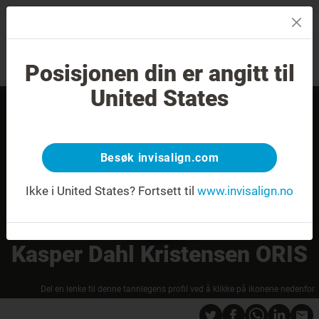
MENU
Posisjonen din er angitt til
Sjekk av smilet
Finn en tannlege
United States
Besøk invisalign.com
Ikke i United States?
Fortsett til
www.invisalign.no
Kasper Dahl Kristensen ORIS
Del en lenke til denne tannlegens profil ved å klikke på ikonene nedenfor