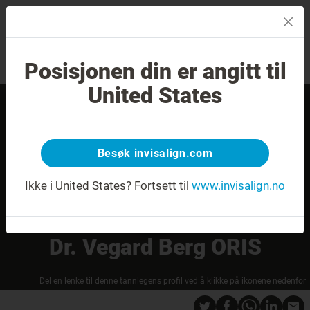
MENU
Posisjonen din er angitt til
Sjekk av smilet
Finn en tannlege
United States
Besøk invisalign.com
Ikke i United States?
Fortsett til
www.invisalign.no
Dr. Vegard Berg ORIS
Del en lenke til denne tannlegens profil ved å klikke på ikonene nedenfor