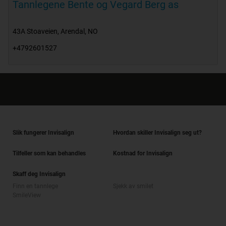
Tannlegene Bente og Vegard Berg as
43A Stoaveien
,
Arendal
,
NO
+4792601527
Slik fungerer Invisalign
Hvordan skiller Invisalign seg ut?
Tilfeller som kan behandles
Kostnad for Invisalign
Skaff deg Invisalign
Finn en tannlege
Sjekk av smilet
SmileView