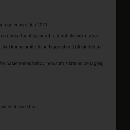
nnregulering siden 2011.
å en annen tannlege samt to tannhelsesekretærer.
 skal kunne smile, le og tygge uten å bli hindret av
for pasientenes behov, noe som sikrer en behagelig
Universitessykehus