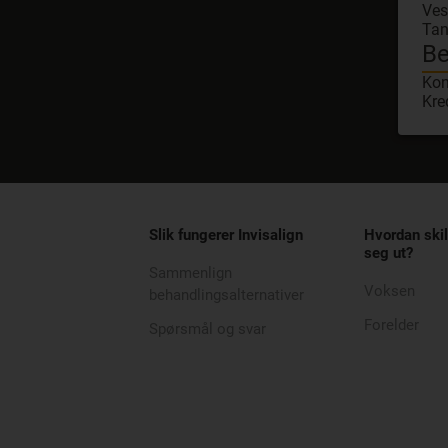
Ves
Tan
Be
Kon
Kre
Slik fungerer Invisalign
Hvordan skil
seg ut?
Sammenlign
Voksen
behandlingsalternativer
Forelder
Spørsmål og svar