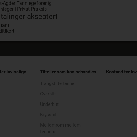
t-Agder Tannlegeforenig
nleger i Privat Praksis
talinger akseptert
tant
dittkort
ler Invisalign
Tilfeller som kan behandles
Kostnad for Inv
Trangstilte tenner
Overbitt
Underbitt
Kryssbitt
Mellomrom mellom
tennene