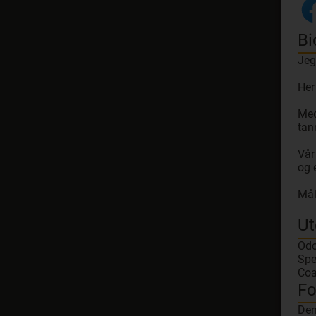
Bi
Jeg
Her
Med
tan
Vår
og 
Mål
Ut
Odo
Spe
Coa
Fo
Den