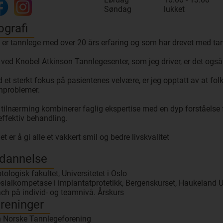
Søndag
lukket
ografi
 er tannlege med over 20 års erfaring og som har drevet med ta
 ved Knobel Atkinson Tannlegesenter, som jeg driver, er det ogs
 et sterkt fokus på pasientenes velvære, er jeg opptatt av at folk
nproblemer.
 tilnærming kombinerer faglig ekspertise med en dyp forståelse 
effektiv behandling.
et er å gi alle et vakkert smil og bedre livskvalitet
dannelse
tologisk fakultet, Universitetet i Oslo
sialkompetase i implantatprotetikk, Bergenskurset, Haukeland 
ch på individ- og teamnivå. Årskurs
reninger
 Norske Tannlegeforening