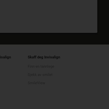
isalign
Skaff deg Invisalign
Finn en tannlege
Sjekk av smilet
SmileView