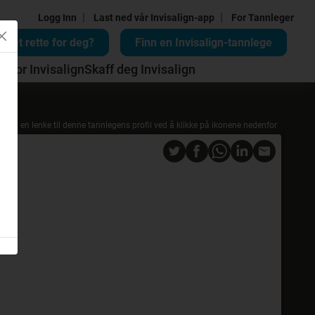
|
|
Logg Inn
Last ned vår Invisalign-app
For Tannleger
n det rette for deg?
Finn en Invisalign-tannlege
d for Invisalign
Skaff deg Invisalign
Del en lenke til denne tannlegens profil ved å klikke på ikonene nedenfor