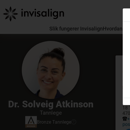
Slik fungerer Invisalign
Hvordan skil
Mø
GDC
Ko
Dr. Solveig Atkinson
Kno
18 
Tannlege
470
+
Bronze
Tannlege
?
pos