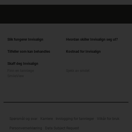
Slik fungerer Invisalign
Hvordan skiller Invisalign seg ut?
Tilfeller som kan behandles
Kostnad for Invisalign
Skaff deg Invisalign
Finn en tannlege
Sjekk av smilet
SmileView
Spørsmål og svar
Karriere
Innlogging for tannleger
Vilkår for bruk
Personvernerklæring
Data Subject Request