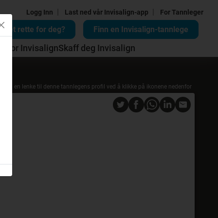
|
|
Logg Inn
Last ned vår Invisalign-app
For Tannleger
n det rette for deg?
Finn en Invisalign-tannlege
d for Invisalign
Skaff deg Invisalign
Del en lenke til denne tannlegens profil ved å klikke på ikonene nedenfor