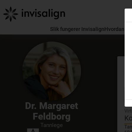
Slik fungerer Invisalign
Hvordan skil
Mø
GDC
Dr. Margaret
Viv
Vir
Feldborg
Ko
Tannlege
Tan