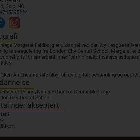
Parkveien
4, Oslo, NO
4745395224
ografi
nlege Margaret Feldborg er utdannet ved den Ivy League universi
nlig tannregulering fra London City Dental School. Margaret er d
 vunnet pris for sin arbeid innenfor minimally invasive esthetic
tistry.
nikken American Smile tilbyr alt av digitalt behandling og oppfølg
dannelse
versity of Pennsylvania School of Dental Medicine
don City Dental School
talinger akseptert
tant
kk
dittkort