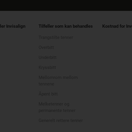
ler Invisalign
Tilfeller som kan behandles
Kostnad for Inv
Trangstilte tenner
Overbitt
Underbitt
Kryssbitt
Mellomrom mellom
tennene
Åpent bitt
Melketenner og
permanente tenner
Generelt rettere tenner