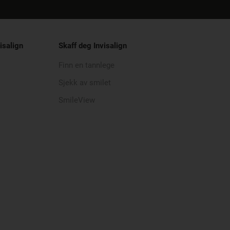
isalign
Skaff deg Invisalign
Finn en tannlege
Sjekk av smilet
SmileView