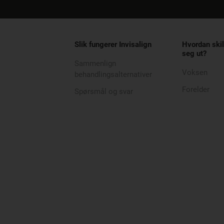
Slik fungerer Invisalign
Hvordan skil
seg ut?
Sammenlign
Voksen
behandlingsalternativer
Forelder
Spørsmål og svar