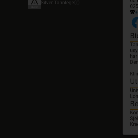
60 
Silver
Tannlege
?
025
+
Bi
Tan
usy
har
Den
Kli
Ut
Uni
Lon
Be
Kon
Sje
Kre