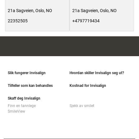
21a Sagveien
,
Oslo
,
NO
21a Sagveien
,
Oslo
,
NO
22352505
+4797719434
Slik fungerer Invisalign
Hvordan skiller Invisalign seg ut?
Tilfeller som kan behandles
Kostnad for Invisalign
Skaff deg Invisalign
Finn en tannlege
Sjekk av smilet
SmileView