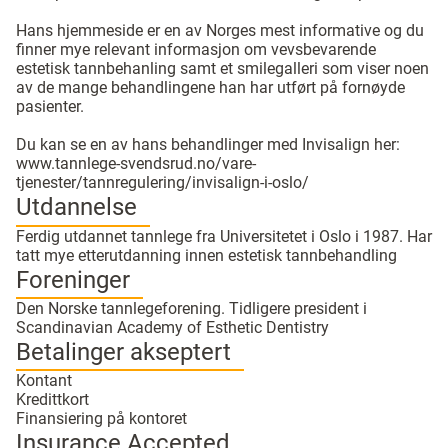
Hans hjemmeside er en av Norges mest informative og du
finner mye relevant informasjon om vevsbevarende
estetisk tannbehanling samt et smilegalleri som viser noen
av de mange behandlingene han har utført på fornøyde
pasienter.
Du kan se en av hans behandlinger med Invisalign her:
www.tannlege-svendsrud.no/vare-
tjenester/tannregulering/invisalign-i-oslo/
Utdannelse
Ferdig utdannet tannlege fra Universitetet i Oslo i 1987. Har
tatt mye etterutdanning innen estetisk tannbehandling
Foreninger
Den Norske tannlegeforening. Tidligere president i
Scandinavian Academy of Esthetic Dentistry
Betalinger akseptert
Kontant
Kredittkort
Finansiering på kontoret
Insurance Accepted