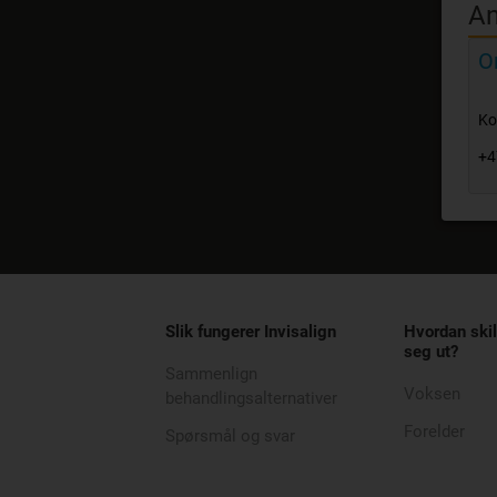
An
O
Ko
+4
Slik fungerer Invisalign
Hvordan skil
seg ut?
Sammenlign
Voksen
behandlingsalternativer
Forelder
Spørsmål og svar