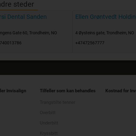
dre steder
rsi Dental Sanden
Ellen Grøntvedt Holdi
ngens Gate 60
,
Trondheim
,
NO
4 Øysteins gate
,
Trondheim
,
NO
740013786
+47472567777
ler Invisalign
Tilfeller som kan behandles
Kostnad for Inv
Trangstilte tenner
Overbitt
Underbitt
Kryssbitt