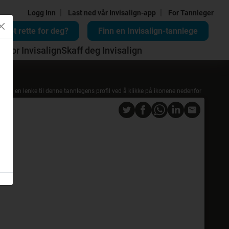
|
|
Logg Inn
Last ned vår Invisalign-app
For Tannleger
n det rette for deg?
Finn en Invisalign-tannlege
d for Invisalign
Skaff deg Invisalign
Del en lenke til denne tannlegens profil ved å klikke på ikonene nedenfor