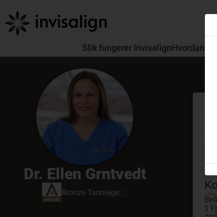
Slik fungerer Invisalign
Hvordan skil
Mø
GDC
Dr. Ellen Grntvedt
3D-
Ko
Bronze
Tannlege
?
Byå
1 F