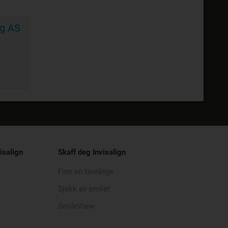
ng AS
isalign
Skaff deg Invisalign
Finn en tannlege
Sjekk av smilet
SmileView