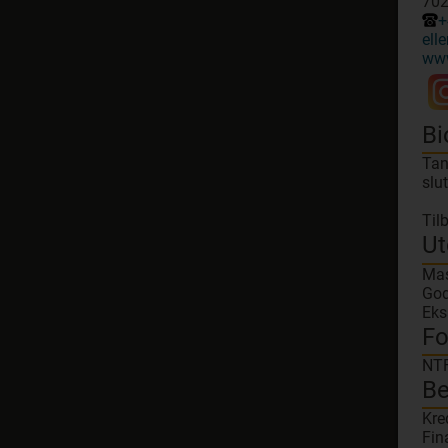
702
+
ell
www
Bi
Tan
slut
Til
Ut
Mas
God
Eks
Fo
NTF
Be
Kre
Fin