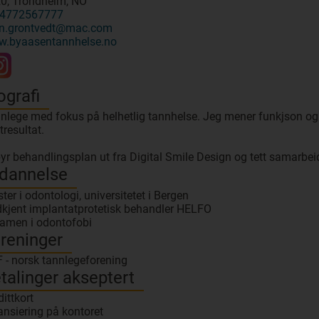
0, Trondheim, NO
4772567777
en.grontvedt@mac.com
.byaasentannhelse.no
ografi
nlege med fokus på helhetlig tannhelse. Jeg mener funkjson og es
tresultat.
byr behandlingsplan ut fra Digital Smile Design og tett samarbe
dannelse
ter i odontologi, universitetet i Bergen
kjent implantatprotetisk behandler HELFO
amen i odontofobi
reninger
 - norsk tannlegeforening
talinger akseptert
dittkort
ansiering på kontoret