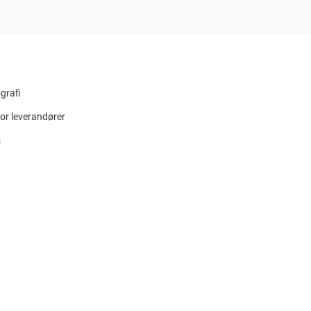
grafi
for leverandører
s